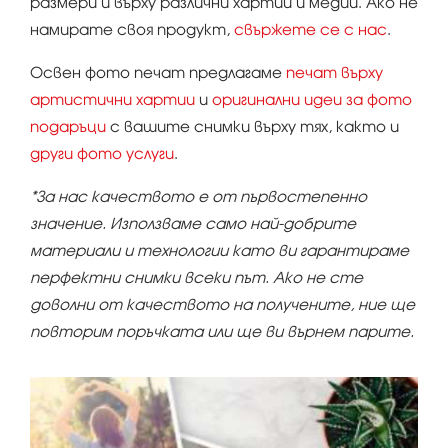
размери и върху различни хартии и медии. Ако не
намирате своя продукт,
свържете се с нас
.
Освен фото печат предлагаме
печат върху
артистични хартии
и
оригинални идеи за фото
подаръци
с вашите снимки върху тях, както и
други фото услуги
.
*За нас качеството е от първостепенно
значение. Използваме само най-добрите
материали и технологии като ви гарантираме
перфектни снимки всеки път. Ако не сте
доволни от качеството на получените, ние ще
повторим поръчката или ще ви върнем парите.