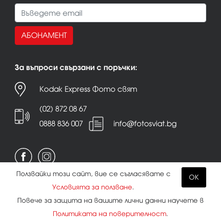
АБОНАМЕНТ
За въпроси свързани с поръчки:
Kodak Express Фото свят
(02) 872 08 67
0888 836 007
info@fotosviat.bg
Ползвайки този сайт, вие се съгласявате с
OK
Условията за ползване
.
Условия за ползване
|
Политика на поверителност
Повече за защита на вашите лични данни научете в
|
Бисквитки
Политиката на поверителност
.