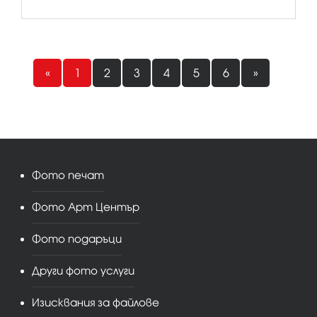
«
1
2
3
4
5
6
»
Фото печат
Фото Арт Център
Фото подаръци
Други фото услуги
Изисквания за файлове