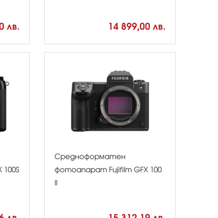
0 лв.
14 899,00 лв.
Средноформатен
 100S
фотоапарат Fujifilm GFX 100
II
6 лв.
15 312,19 лв.