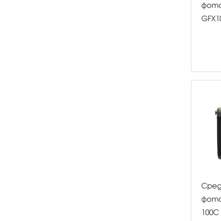
фото
GFX1
Сре
фото
100C 