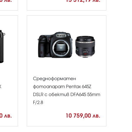
Средноформатен
X
фотоапарат Pentax 645Z
DSLR с обектив DFA645 55mm
F/2.8
0 лв.
10 759,00 лв.