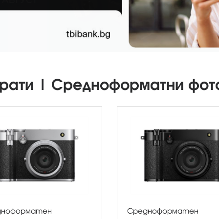
рати | Средноформатни фот
дноформатен
Средноформатен