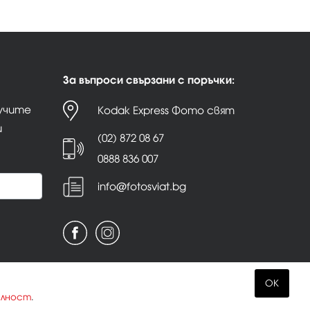
За въпроси свързани с поръчки:
лучите
Kodak Express Фото свят
и
(02) 872 08 67
0888 836 007
info@fotosviat.bg
OK
елност
.