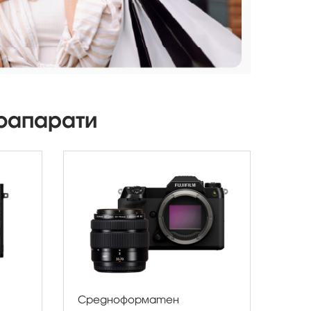
оапарати
Средноформатен