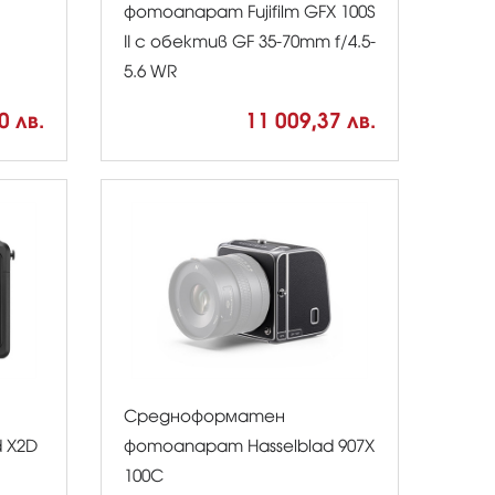
фотоапарат Fujifilm GFX 100S
II с обектив GF 35-70mm f/4.5-
5.6 WR
0 лв.
11 009,37 лв.
Средноформатен
 X2D
фотоапарат Hasselblad 907X
100C