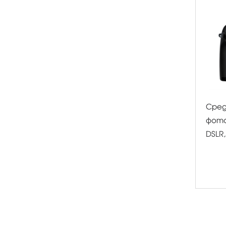
Сре
фото
DSLR