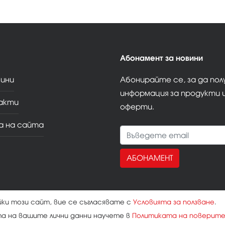
Абонамент за новини
зини
Абонирайте се, за да по
информация за продукти 
акти
оферти.
а на сайта
АБОНАМЕНТ
йки този сайт, вие се съгласявате с
Условията за ползване
.
та на вашите лични данни научете в
Политиката на поверит