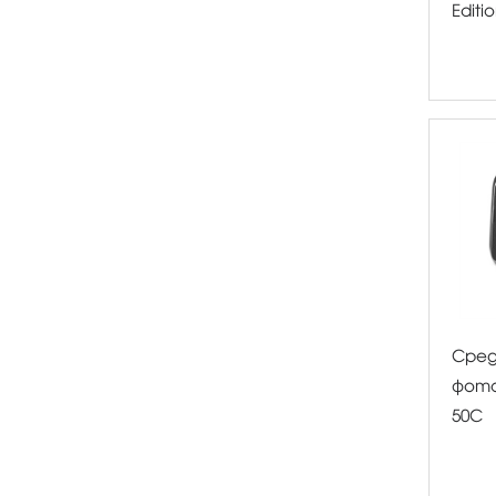
Editi
Сре
фото
50C