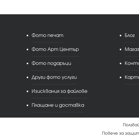
Фото печат
Блог
Фото Арт Център
Мага
Фото подаръци
Конт
Други фото услуги
Карт
Изисквания за файлове
Плащане и доставка
Ползва
Повече за защи