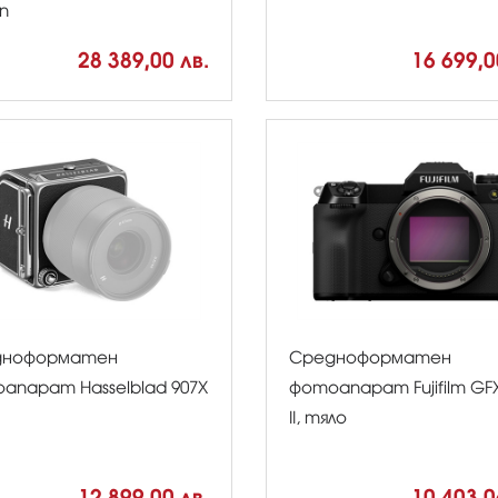
on
28 389,00 лв.
16 699,0
дноформатен
Средноформатен
апарат Hasselblad 907X
фотоапарат Fujifilm GFX
II, тяло
12 899,00 лв.
10 403,0