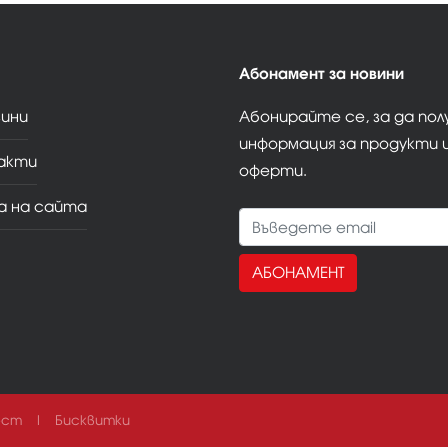
Абонамент за новини
зини
Абонирайте се, за да по
информация за продукти 
акти
оферти.
а на сайта
АБОНАМЕНТ
ост
|
Бисквитки