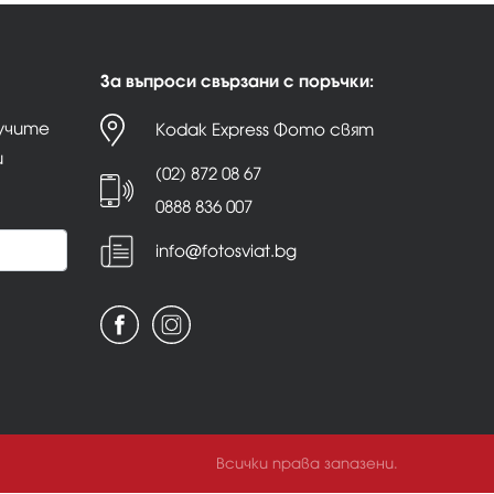
За въпроси свързани с поръчки:
лучите
Kodak Express Фото свят
и
(02) 872 08 67
0888 836 007
info@fotosviat.bg
Всички права запазени.