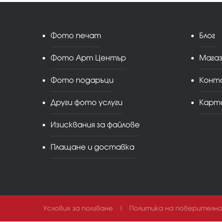
Фото печат
Блог
Фото Арт Център
Мага
Фото подаръци
Конт
Други фото услуги
Карт
Изисквания за файлове
Плащане и доставка
Условия за ползване
|
Политика на поверителн